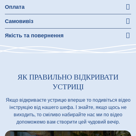
Незабаром ми подбаємо про зручну доставку для вас!
Оплата
Зручна оплата при отриманні товару
Самовивіз
Ми надійно та зручно пакуємо ваше замовлення, щоб
Якість та повернення
ви без турбот донесли його додому.
Гарантуємо якість усіх страв. При отриманні перевірте
замовлення
У разі виявлення невідповідності якості, ви маєте
право на повернення коштів
ЯК ПРАВИЛЬНО ВІДКРИВАТИ
УСТРИЦІ
Якщо відкриваєте устрицю вперше то подивіться відео
інструкцію від нашего шефа. І знайте, якщо щось не
виходить, то сміливо набирайте нас ми по відео
допоможемо вам створити цей чудовий вечір.