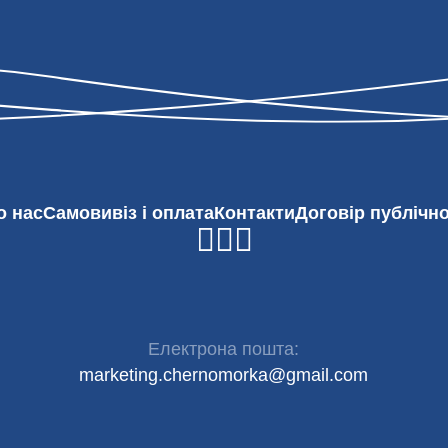
о нас
Самовивіз і оплата
Контакти
Договір публічн
Електрона пошта:
marketing.chernomorka@gmail.com