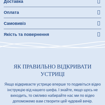
Доставка
Незабаром ми подбаємо про зручну доставку для вас!
Оплата
Зручна оплата при отриманні товару
Самовивіз
Ми надійно та зручно пакуємо ваше замовлення, щоб
Якість та повернення
ви без турбот донесли його додому.
Гарантуємо якість усіх страв. При отриманні перевірте
замовлення
У разі виявлення невідповідності якості, ви маєте
право на повернення коштів
ЯК ПРАВИЛЬНО ВІДКРИВАТИ
УСТРИЦІ
Якщо відкриваєте устрицю вперше то подивіться відео
інструкцію від нашего шефа. І знайте, якщо щось не
виходить, то сміливо набирайте нас ми по відео
допоможемо вам створити цей чудовий вечір.