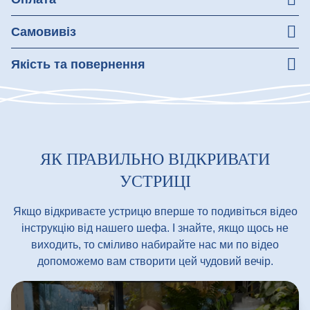
Зручна оплата при отриманні товару
Самовивіз
Ми надійно та зручно пакуємо ваше замовлення, щоб
Якість та повернення
ви без турбот донесли його додому.
Гарантуємо якість усіх страв. При отриманні перевірте
замовлення
У разі виявлення невідповідності якості, ви маєте
право на повернення коштів
ЯК ПРАВИЛЬНО ВІДКРИВАТИ
УСТРИЦІ
Якщо відкриваєте устрицю вперше то подивіться відео
інструкцію від нашего шефа. І знайте, якщо щось не
виходить, то сміливо набирайте нас ми по відео
допоможемо вам створити цей чудовий вечір.