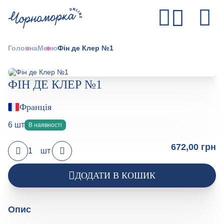
Головна
Меню
Фін де Клер №1
ФІН ДЕ КЛЕР №1
Франція
6 шт
В наявності
672,00 грн
шт
ДОДАТИ В КОШИК
Опис